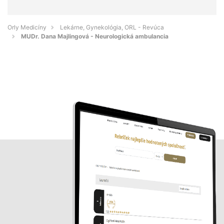
Orly Medicíny
Lekárne, Gynekológia, ORL - Revúca
MUDr. Dana Majlingová - Neurologická ambulancia