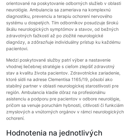
orientované na poskytovanie odborných služieb v oblasti
neurológie. Ambulancia sa zameriava na komplexnú
diagnostiku, prevenciu a terapiu ochorení nervového
systému u dospelých. Tím odborníkov posudzuje širokú
škálu neurologických symptómov a stavov, od bežných
zdravotných ťažkostí až po zložité neurologické
diagnózy, a zdôrazňuje individuálny prístup ku každému
pacientovi.
Medzi poskytované služby patrí výber a nastavenie
vhodnej liečebnej stratégie s cieľom zlepšiť zdravotný
stav a kvalitu života pacientov. Zdravotnícke zariadenie,
ktoré sídli na adrese Clementisa 1165/19, pôsobí ako
stabilný partner v oblasti neurologickej starostlivosti pre
región. Ambulancia kladie dôraz na profesionálnu
asistenciu a podporu pre pacientov v odbore neurológie,
pričom sa venuje poruchám hybnosti, citlivosti či funkciám
zmyslových a vnútorných orgánov v rámci neurologických
ochorení.
Hodnotenia na jednotlivých