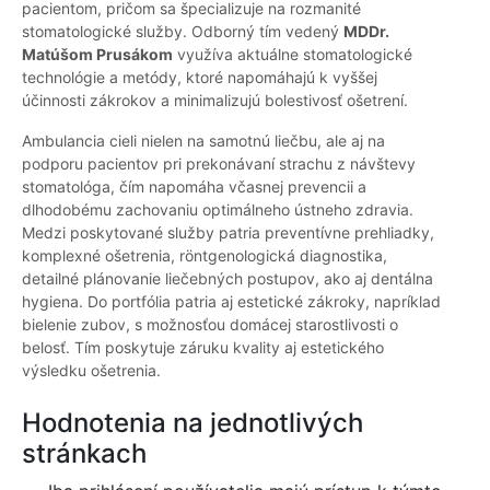
pacientom, pričom sa špecializuje na rozmanité
stomatologické služby. Odborný tím vedený
MDDr.
Matúšom Prusákom
využíva aktuálne stomatologické
technológie a metódy, ktoré napomáhajú k vyššej
účinnosti zákrokov a minimalizujú bolestivosť ošetrení.
Ambulancia cieli nielen na samotnú liečbu, ale aj na
podporu pacientov pri prekonávaní strachu z návštevy
stomatológa, čím napomáha včasnej prevencii a
dlhodobému zachovaniu optimálneho ústneho zdravia.
Medzi poskytované služby patria preventívne prehliadky,
komplexné ošetrenia, röntgenologická diagnostika,
detailné plánovanie liečebných postupov, ako aj dentálna
hygiena. Do portfólia patria aj estetické zákroky, napríklad
bielenie zubov, s možnosťou domácej starostlivosti o
belosť. Tím poskytuje záruku kvality aj estetického
výsledku ošetrenia.
Hodnotenia na jednotlivých
stránkach