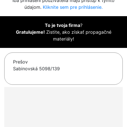
Iba prihlásení používatelia majú prístup k týmto
údajom.
Kliknite sem pre prihlásenie.
To je tvoja firma
?
Gratulujeme!
Zistite, ako získať propagačné
materiály!
Prešov
Sabinovská 5098/139