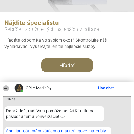
Nájdite špecialistu
Rebríček združuje tých najlepších v odbore
Hľadáte odborníka vo svojom okolí? Skontrolujte náš
vyhľadávač. Využívajte len tie najlepšie služby.
Hľadať
ORLY Medicíny
Live chat
19:25
Organizátor hodnotenia
Hodnotenie
Kontakt
Dobrý deň, radi Vám pomôžeme! 🙂 Kliknite na
Bright Side Solutions sp. z o.
Laureáti
Kontakt
príslušnú tému konverzácie! 🙂
o. sp. k.
Lista
ul. Ruska 22
wszystkich
Wrocław 50-079
Laureatów
Som laureát, mám záujem o marketingové materiály
KRS 0000749100 | Regon
Podmienky