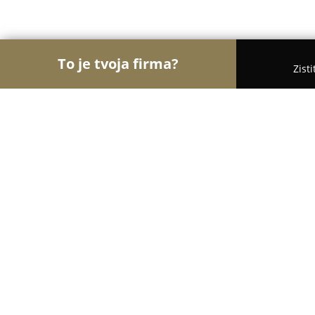
To je tvoja firma?
Zist
Orly Medicíny
Lekárne, Gynekológia, ORL - Vran
Ultrasonografická ambulancia
9.6
(31)
Vranov nad Topľou, Juh 1062/6