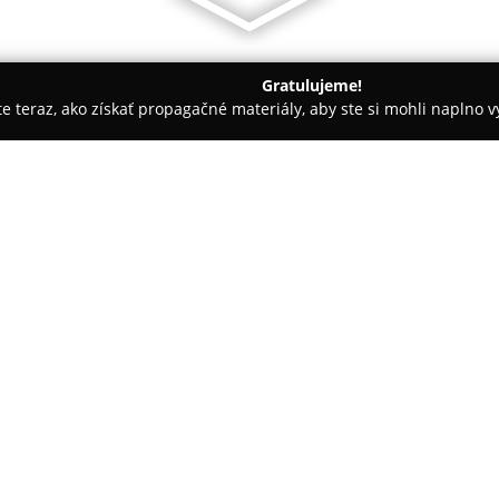
Gratulujeme!
ite teraz, ako získať propagačné materiály, aby ste si mohli naplno 
ov nad Topľou
Ultrasonografická ambulancia
O spoločnosti:
Ultrasonografická ambulancia
nad Topľou ponúka rozšírené s
pre dospelých aj detských paci
starostlivosť, do ktorej patria
na presnú diagnostiku štítnej žľ
sonografiu refluxu a elastogra
ultrasonografickú technológiu 