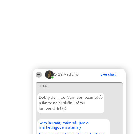
ORLY Medicíny
Live chat
03:48
Dobrý deň, radi Vám pomôžeme! 🙂
Kliknite na príslušnú tému
konverzácie! 🙂
Som laureát, mám záujem o
marketingové materiály