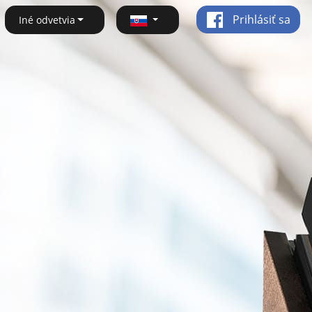
Prihlásiť sa
Iné odvetvia