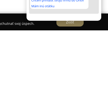
Chcem prihlásiť svoju firmu do Orlov
Mám inú otátku
Zistiť
vychutnať svoj úspech.
sídliaca v Novej Poliklinike Juh v meste Vranov
pektrum ultrasonografických vyšetrení určených
entov. Zariadenie realizuje komplexnú zdravotnú
 USG vyšetrenia brucha, podkožia, krku s dôrazom
azy, ako aj špecializované vyšetrenia detí,
fiu pečene. Pracovisko využíva modernú
umožňujúcu detailné vyšetrenia a konzultácie