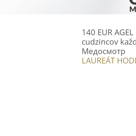
140 EUR AGEL B
cudzincov každ
Медосмотр
LAUREÁT HOD