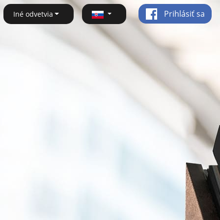
Prihlásiť sa
Iné odvetvia