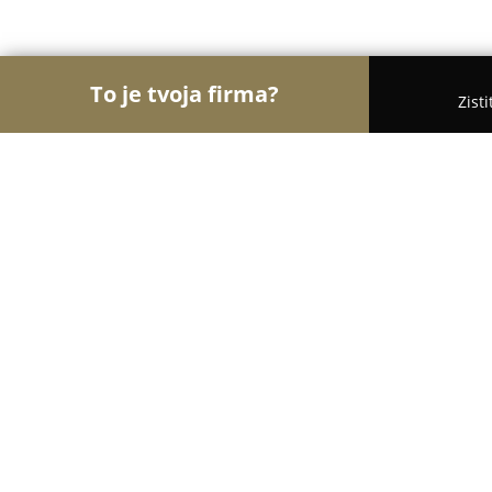
To je tvoja firma?
Zist
Orly Medicíny
Lekárne, Gynekológia, ORL - Brati
140 EUR AGEL Bratislava Vyšetrenie
Medical check up / Медосмотр
8.8
(40)
Bratislava, Ružinovská 10