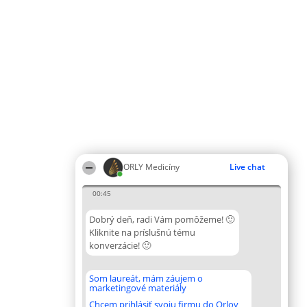
ORLY Medicíny
Live chat
00:45
Dobrý deň, radi Vám pomôžeme! 🙂
Kliknite na príslušnú tému
konverzácie! 🙂
Som laureát, mám záujem o
marketingové materiály
Chcem prihlásiť svoju firmu do Orlov