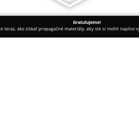
Gratulujeme!
ite teraz, ako získať propagačné materiály, aby ste si mohli naplno 
slava
140 EUR AGEL Bratislava Vyšetrenie cudzincov každý de
 cudzincov každý deň /
O spoločnosti:
Na Ružinovskej 10 v Bratislave
najmä pre cudzincov, ktorí ich 
konkrétna služba predstavuje 
ambulancia uznávaná cudzineck
Klinika sa vyznačuje efektívny
všetky dôležité vyšetrenia sú 
proces rýchly a jednoduchý naj