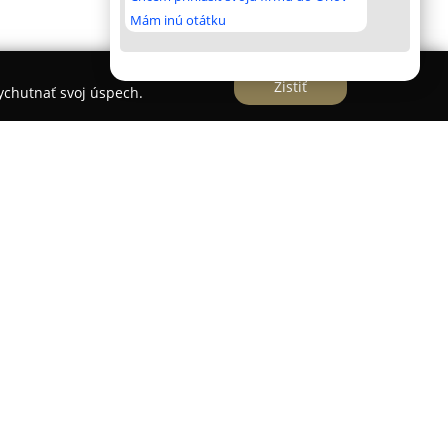
Mám inú otátku
Zistiť
vychutnať svoj úspech.
ň / Medical check up / Медосмотр
 poskytuje
AGEL Clinic
lekárske prehliadky určené
potrebujú na účely cudzineckej polície. Táto
významnú výhodu, pretože vyšetrenia vykonáva
ou políciou Slovenska.
m prístupom a zameraním na pohodlie klientov –
vybavené počas jediného dňa, vďaka čomu je
mä pre zahraničných klientov. Výsledný lekársky