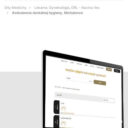
Orly Medicíny
Lekárne, Gynekológia, ORL - Nacina Ves
Ambulancia dentálnej hygieny, Michalovce