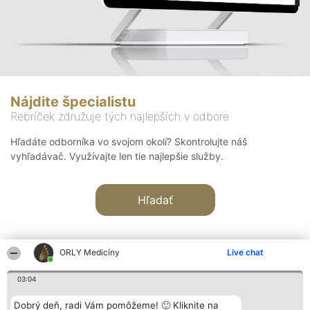
Nájdite špecialistu
Rebríček združuje tých najlepších v odbore
Hľadáte odborníka vo svojom okolí? Skontrolujte náš
vyhľadávač. Využívajte len tie najlepšie služby.
Hľadať
ORLY Medicíny
Live chat
03:04
Organizátor hodnotenia
Hodnotenie
Kontakt
Dobrý deň, radi Vám pomôžeme! 🙂 Kliknite na