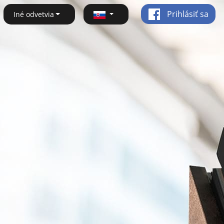
Prihlásiť sa
Iné odvetvia