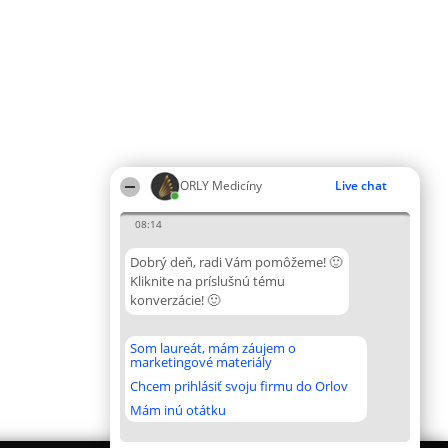
ORLY Medicíny
Live chat
08:14
Dobrý deň, radi Vám pomôžeme! 🙂
Kliknite na príslušnú tému
konverzácie! 🙂
Som laureát, mám záujem o
marketingové materiály
Chcem prihlásiť svoju firmu do Orlov
Mám inú otátku