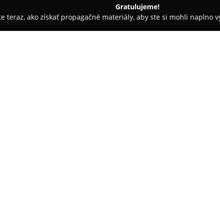
Gratulujeme!
ite teraz, ako získať propagačné materiály, aby ste si mohli naplno 
a pri Dunaji
AyurDhara s.r.o
O spoločnosti:
AyurDhara s.r.o
sa špecializuj
prostredníctvom spojenia pozna
čím poskytuje svojský pohľad na
ajurvédske masáže, medzi nimi
cieľom je hlboká regenerácia 
, Námestie padlých hrdinov
Okrem masáží organizuje tiež 
účastníci získavajú poznatky o 
Ponuka je doplnená o prednášky
medicíny. Spoločnosť navyše ro
metafyziky, ako BaZi, ZeRi, Fe