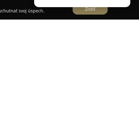
Zistiť
vychutnať svoj úspech.
e na podporu zdravia a harmónie
tkov ajurvédskej a tradičnej čínskej medicíny,
 vitalitu. V rámci svojich služieb poskytuje
 aj terapie ako Panchakarma či Marma, ktorých
a rovnováha organizmu.
kurzy zamerané na ajurvédske varenie, kde
príprave jedál podporujúcich zdravý životný štýl.
 a konzultácie z oblastí ajurvédy a čínskej
zširuje ponuku o prednášky týkajúce sa čínskej
ng Shui a Numerológia. Spojenie tradičných