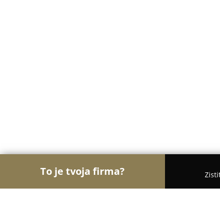
To je tvoja firma?
Zist
Orly Medicíny
Lekárne, Gynekológia, ORL - Brati