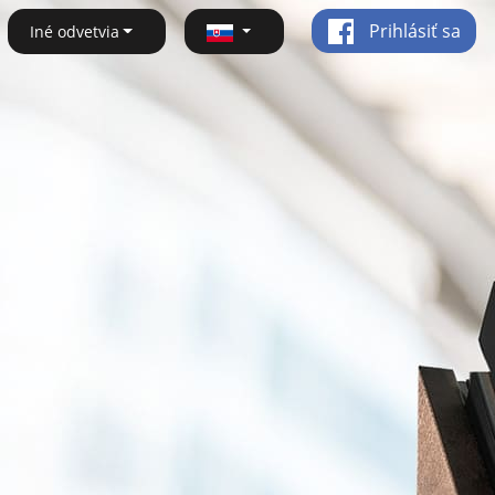
Prihlásiť sa
Iné odvetvia