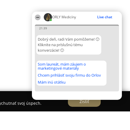
ORLY Medicíny
Live chat
21:39
Dobrý deň, radi Vám pomôžeme! 🙂
Kliknite na príslušnú tému
konverzácie! 🙂
Som laureát, mám záujem o
marketingové materiály
Chcem prihlásiť svoju firmu do Orlov
Mám inú otátku
Zistiť
vychutnať svoj úspech.