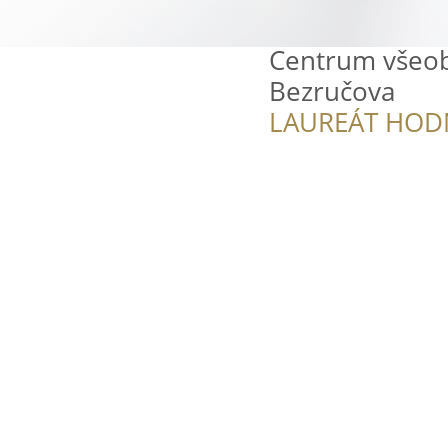
Centrum všeob
Bezručova
LAUREÁT HOD