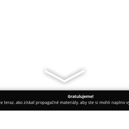
Gratulujeme!
ite teraz, ako získať propagačné materiály, aby ste si mohli naplno 
slava
Centrum všeobecného lekárstva Bezručova