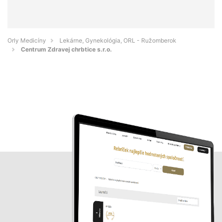
Orly Medicíny
Lekárne, Gynekológia, ORL - Ružomberok
Centrum Zdravej chrbtice s.r.o.