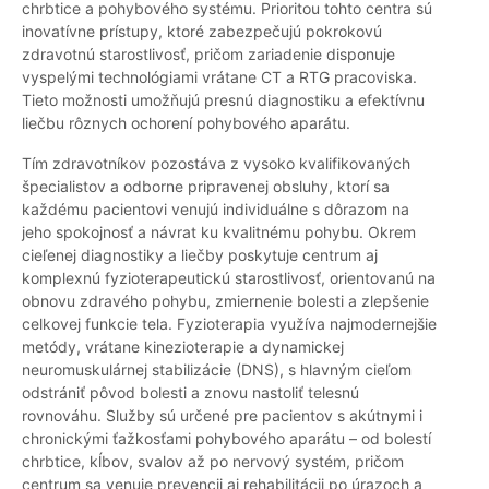
chrbtice a pohybového systému. Prioritou tohto centra sú
inovatívne prístupy, ktoré zabezpečujú pokrokovú
zdravotnú starostlivosť, pričom zariadenie disponuje
vyspelými technológiami vrátane CT a RTG pracoviska.
Tieto možnosti umožňujú presnú diagnostiku a efektívnu
liečbu rôznych ochorení pohybového aparátu.
Tím zdravotníkov pozostáva z vysoko kvalifikovaných
špecialistov a odborne pripravenej obsluhy, ktorí sa
každému pacientovi venujú individuálne s dôrazom na
jeho spokojnosť a návrat ku kvalitnému pohybu. Okrem
cieľenej diagnostiky a liečby poskytuje centrum aj
komplexnú fyzioterapeutickú starostlivosť, orientovanú na
obnovu zdravého pohybu, zmiernenie bolesti a zlepšenie
celkovej funkcie tela. Fyzioterapia využíva najmodernejšie
metódy, vrátane kinezioterapie a dynamickej
neuromuskulárnej stabilizácie (DNS), s hlavným cieľom
odstrániť pôvod bolesti a znovu nastoliť telesnú
rovnováhu. Služby sú určené pre pacientov s akútnymi i
chronickými ťažkosťami pohybového aparátu – od bolestí
chrbtice, kĺbov, svalov až po nervový systém, pričom
centrum sa venuje prevencii aj rehabilitácii po úrazoch a