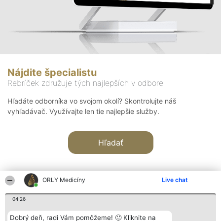
Nájdite špecialistu
Rebríček združuje tých najlepších v odbore
Hľadáte odborníka vo svojom okolí? Skontrolujte náš
vyhľadávač. Využívajte len tie najlepšie služby.
Hľadať
ORLY Medicíny
Live chat
04:26
Organizátor hodnotenia
Hodnotenie
Kontakt
Dobrý deň, radi Vám pomôžeme! 🙂 Kliknite na