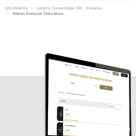
Orly Medicíny
Lekárne, Gynekológia, ORL - Komárno
Róbert Svanczár Chiro Mass