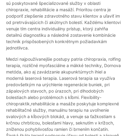
sú poskytované špecializované služby v oblasti
chiropraxie, rehabilitácie a masáží. Prioritou centra je
podporiť zlepšenie zdravotného stavu klientov a uľaviť im
od pretrvávajúcich či akútnych bolestí. Každému klientovi
venuje tím centra individuálny prístup, ktorý zahŕňa
detailnú diagnostiku a následné zostavenie kombinácie
techník prispôsobených konkrétnym požiadavkám
jednotlivca.
Medzi najpoužívanejšie postupy patria chiropraxia, rolfing
terapia, rozličné myofasciálne a mäkké techniky, Dornova
metóda, ako aj zavádzanie akupunktúrnych ihiel a
moderná laserová terapia. Laserová terapia sa využíva
predovšetkým na urýchlenie regenerácie buniek, pri
zápalových stavoch, po úrazoch, pri dlhodobých
bolestiach alebo problémoch s kĺbmi. Flexibility-
chiropraktik,rehabilitácie a masáže poskytuje komplexné
rehabilitačné služby, manuálnu terapiu na uvoľnenie
svalových a kĺbových blokád, a venuje sa ťažkostiam s
krčnou chrbticou, bolesťami hlavy, seknutím v krížoch,
zníženou pohyblivosťou ramien či brnením končatín.
Široká škála terapií podporuje úľavu od bolesti a zároveň