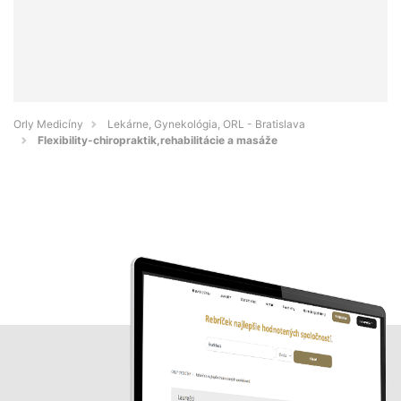
Orly Medicíny
Lekárne, Gynekológia, ORL - Bratislava
Flexibility-chiropraktik,rehabilitácie a masáže