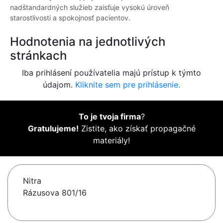
nadštandardných služieb zaisťuje vysokú úroveň
starostlivosti a spokojnosť pacientov.
Hodnotenia na jednotlivých
stránkach
Iba prihlásení používatelia majú prístup k týmto
údajom.
Kliknite sem pre prihlásenie.
To je tvoja firma
?
Gratulujeme!
Zistite, ako získať propagačné
materiály!
Nitra
Rázusova 801/16