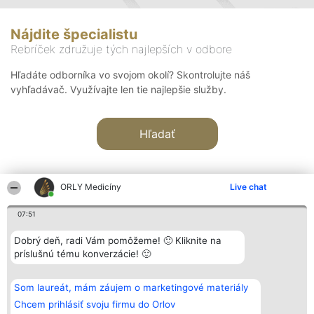
Nájdite špecialistu
Rebríček združuje tých najlepších v odbore
Hľadáte odborníka vo svojom okolí? Skontrolujte náš
vyhľadávač. Využívajte len tie najlepšie služby.
Hľadať
ORLY Medicíny
Live chat
07:51
Organizátor hodnotenia
Hodnotenie
Kontakt
Dobrý deň, radi Vám pomôžeme! 🙂 Kliknite na
Bright Side Solutions sp. z o.
Laureáti
Kontakt
príslušnú tému konverzácie! 🙂
o. sp. k.
Lista
ul. Ruska 22
wszystkich
Wrocław 50-079
Laureatów
Som laureát, mám záujem o marketingové materiály
KRS 0000749100 | Regon
Podmienky
381313360 | NIP 8943132676
Obchodné
Chcem prihlásiť svoju firmu do Orlov
+48 508 492 400
podmienky