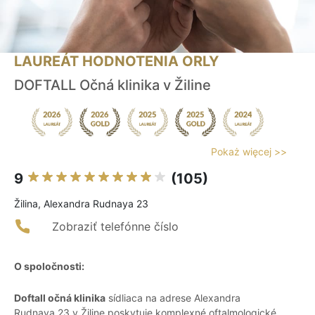
LAUREÁT HODNOTENIA ORLY
DOFTALL Očná klinika v Žiline
Pokaż więcej >>
9
(105)
Žilina, Alexandra Rudnaya 23
Zobraziť telefónne číslo
O spoločnosti:
Doftall očná klinika
sídliaca na adrese Alexandra
Rudnaya 23 v Žiline poskytuje komplexné oftalmologické