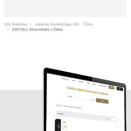
Orly Medicíny
Lekárne, Gynekológia, ORL - Žilina
DOFTALL Očná klinika v Žiline