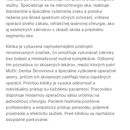
služby. Špecializuje sa na mikrochirurgiu oka, realizuje
štandardné a špeciálne vyšetrenia zraku a ponúka
riešenia pre široké spektrum očných ochorení, vrátane
operácií sivého zákalu, refrakčnej laserovej chirurgie, ako
aj estetických zákrokov v oblasti okolia a predného
segmentu oka.
Klinika je vybavená najmodernejšími prístrojmi
renomovaných značiek, čo umožňuje vykonávať zákroky
bez bolesti a minimalizovať možné komplikácie. Odborný
tím pozostáva zo skúsených lekárov, medzi ktorých patrí
MUDr. Denisa Škrovinová a špeciálne vyškolené operačné
sestry, pričom ich skúsenosti zahŕňajú tisíce úspešných
operácií. Prioritou kliniky je vysoká odbornosť a
individuálny prístup ku každému pacientovi. Pracovisko
disponuje modernou operačnou sálou určenou na
jednodňovú chirurgiu. Pacienti hodnotia pozitívne
profesionálny a empatický prístup personálu, príjemné
prostredie a efektivitu služieb. Pred klinikou sa nachádza
bezplatné parkovanie.