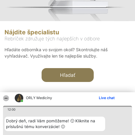
Nájdite špecialistu
Rebríček združuje tých najlepších v odbore
Hľadáte odborníka vo svojom okolí? Skontrolujte náš
vyhľadávač. Využívajte len tie najlepšie služby.
Hľadať
ORLY Medicíny
Live chat
12:00
Organizátor hodnotenia
Hodnotenie
Kontakt
Dobrý deň, radi Vám pomôžeme! 🙂 Kliknite na
Bright Side Solutions sp. z o.
Laureáti
Kontakt
príslušnú tému konverzácie! 🙂
o. sp. k.
Lista
ul. Ruska 22
wszystkich