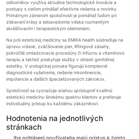
odborníkov využíva aktuálne technologické inovácie a
postupy s cieľom prinášať efektívne riešenia a novinky.
Primárnym zámerom spoločnosti je pomáhať ľuďom pri
získavaní krásy a sebavedomia vďaka rozmanitým
skrášľovacím i terapeutickým ošetreniam.
Na poli estetickej medicíny sa EMIKA health sústreďuje na
úpravu vrások, zväčšovanie pier, liftingové zásahy,
pokročilé omladzovacie procedúry či infúznu a vitamínovú
terapiu a taktiež poskytuje služby v oblasti genitálnej
estetiky. V urologickej ponuke figurujú komplexné
diagnostické vyšetrenia, riešenie inkontinencie,
impotencie a ďalších špecializovaných zákrokov.
Spoločnosť sa vyznačuje snahou sprístupniť kvalitnú
estetickú medicínu širokému spektru klientov a preferuje
individuálny prístup ku každému zákazníkovi.
Hodnotenia na jednotlivých
stránkach
Iba prihlásení používatelia majú prístup k týmto