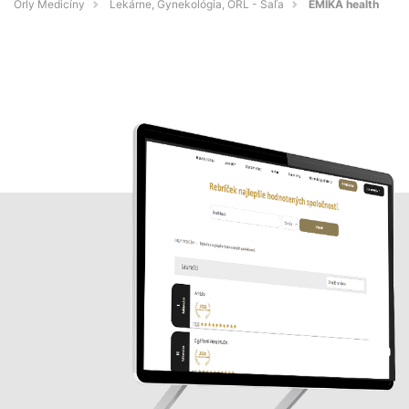
Orly Medicíny
Lekárne, Gynekológia, ORL - Šaľa
EMIKA health