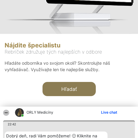
Nájdite špecialistu
Rebríček združuje tých najlepších v odbore
Hľadáte odborníka vo svojom okolí? Skontrolujte náš
vyhľadávač. Využívajte len tie najlepšie služby.
Hľadať
ORLY Medicíny
Live chat
22:42
Organizátor hodnotenia
Hodnotenie
Kontakt
Dobrý deň, radi Vám pomôžeme! 🙂 Kliknite na