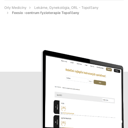
Orly Medicíny
Lekárne, Gynekológia, ORL - Topoľčany
Feesio -centrum fyzioterapie Topoľčany