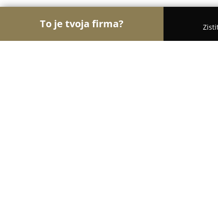
To je tvoja firma?
Zist
Orly Medicíny
Lekárne, Gynekológia, ORL - Brati
Fyzio-relax.sk
9.1
(19)
Bratislava, MM Štúdio krásy, Lietavská 3096/11
Zobraziť telefónne číslo