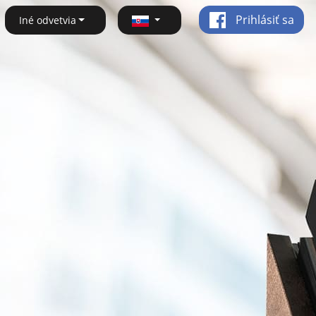
Prihlásiť sa
Iné odvetvia