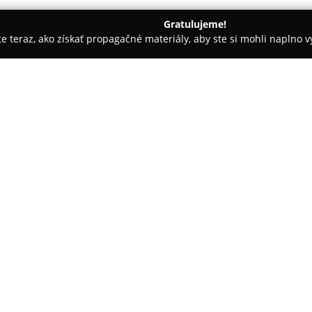
Gratulujeme!
ite teraz, ako získať propagačné materiály, aby ste si mohli naplno 
slava
Fyzio-relax.sk
O spoločnosti:
Masážno-rehabilitačné centr
na poskytovanie komplexných f
masáží. Špecializuje sa na zm
hlavy, kĺbov, chrbta, krížov, ši
zamestnaním. Pri terapiách využ
a neurológie.
V rámci služieb sú zastúpené 
techniky, bankovanie, kinesio-
šije. Centrum ďalej ponúka rela