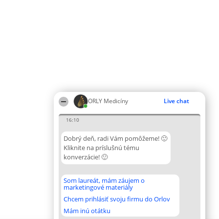
ORLY Medicíny
Live chat
16:10
Dobrý deň, radi Vám pomôžeme! 🙂
Kliknite na príslušnú tému
konverzácie! 🙂
Som laureát, mám záujem o
marketingové materiály
Chcem prihlásiť svoju firmu do Orlov
Mám inú otátku