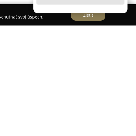
Zistiť
vychutnať svoj úspech.
um
Fyzio-relax.sk
pôsobí v Bratislave a orientuje sa
yzioterapeutických služieb a rôznych druhov
iernenie bolesti pohybového aparátu vrátane
je, ako aj migrén či ťažkostí spôsobených sedavým
íva poznatky z vývojovej kineziológie, ortopédie
terapeutické masáže, mäkké a mobilizačné
taping, reflexné masáže a hĺbkové masáže svalstva
xačné procedúry vrátane klasickej olejovej,