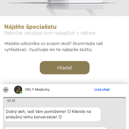
Nájdite špecialistu
Rebríček združuje tých najlepších v odbore
Hľadáte odborníka vo svojom okolí? Skontrolujte náš
vyhľadávač. Využívajte len tie najlepšie služby.
Hľadať
ORLY Medicíny
Live chat
02:33
Organizátor hodnotenia
Hodnotenie
Kontakt
Dobrý deň, radi Vám pomôžeme! 🙂 Kliknite na
Bright Side Solutions sp. z o.
Laureáti
Kontakt
príslušnú tému konverzácie! 🙂
o. sp. k.
Lista
ul. Ruska 22
wszystkich
Wrocław 50-079
Laureatów