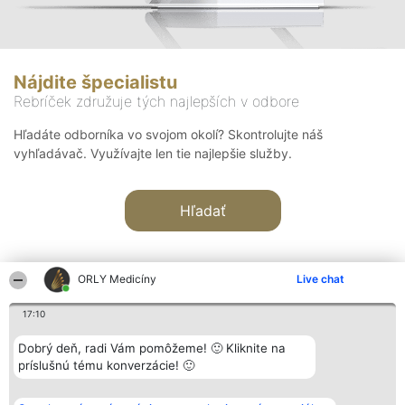
Nájdite špecialistu
Rebríček združuje tých najlepších v odbore
Hľadáte odborníka vo svojom okolí? Skontrolujte náš
vyhľadávač. Využívajte len tie najlepšie služby.
Hľadať
ORLY Medicíny
Live chat
17:10
Organizátor hodnotenia
Hodnotenie
Kontakt
Dobrý deň, radi Vám pomôžeme! 🙂 Kliknite na
Bright Side Solutions sp. z o.
Laureáti
Kontakt
príslušnú tému konverzácie! 🙂
o. sp. k.
Lista
ul. Ruska 22
wszystkich
Wrocław 50-079
Laureatów