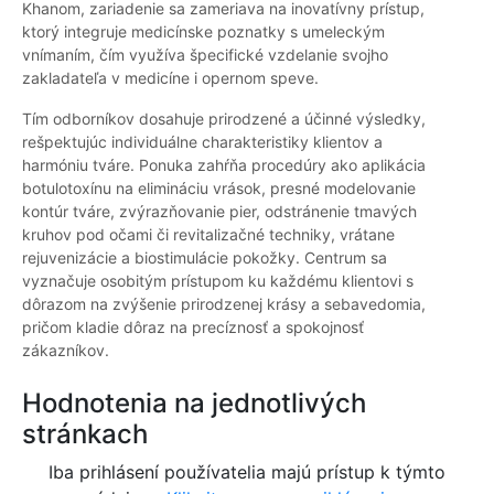
Khanom, zariadenie sa zameriava na inovatívny prístup,
ktorý integruje medicínske poznatky s umeleckým
vnímaním, čím využíva špecifické vzdelanie svojho
zakladateľa v medicíne i opernom speve.
Tím odborníkov dosahuje prirodzené a účinné výsledky,
rešpektujúc individuálne charakteristiky klientov a
harmóniu tváre. Ponuka zahŕňa procedúry ako aplikácia
botulotoxínu na elimináciu vrások, presné modelovanie
kontúr tváre, zvýrazňovanie pier, odstránenie tmavých
kruhov pod očami či revitalizačné techniky, vrátane
rejuvenizácie a biostimulácie pokožky. Centrum sa
vyznačuje osobitým prístupom ku každému klientovi s
dôrazom na zvýšenie prirodzenej krásy a sebavedomia,
pričom kladie dôraz na precíznosť a spokojnosť
zákazníkov.
Hodnotenia na jednotlivých
stránkach
Iba prihlásení používatelia majú prístup k týmto