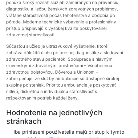
ponúka široký rozsah služieb zameraných na prevenciu,
diagnostiku a liečbu ženských zdravotných problémov,
vrátane starostlivosti počas tehotenstva a obdobia po
pôrode. Moderné technické vybavenie a profesionálny
prístup prispievajú k vysokej kvalite poskytovanej
zdravotnej starostlivosti.
Súčasťou služieb je ultrazvukové vyšetrenie, ktoré
zohráva dôležitú úlohu pri presnej diagnostike a sledovaní
zdravotného stavu pacientok. Spolupráca s hlavnými
slovenskými zdravotnými poisťovňami – Všeobecnou
zdravotnou poisťovňou, Dôverou a Unionom –
zabezpečuje, že služby ambulancie sú dostupné širokej
skupine poisteniek. Prioritou ambulancie je poskytovať
citlivú, diskrétnu a individuálnu starostlivosť s
rešpektovaním potrieb každej ženy.
Hodnotenia na jednotlivých
stránkach
Iba prihlásení používatelia majú prístup k týmto