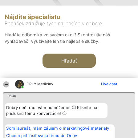
Nájdite špecialistu
Rebríček združuje tých najlepších v odbore
Hľadáte odborníka vo svojom okolí? Skontrolujte náš
vyhľadávač. Využívajte len tie najlepšie služby.
Hľadať
ORLY Medicíny
Live chat
05:40
Organizátor hodnotenia
Hodnotenie
Kontakt
Dobrý deň, radi Vám pomôžeme! 🙂 Kliknite na
Bright Side Solutions sp. z o.
Laureáti
Kontakt
príslušnú tému konverzácie! 🙂
o. sp. k.
Lista
ul. Ruska 22
wszystkich
Wrocław 50-079
Laureatów
Som laureát, mám záujem o marketingové materiály
KRS 0000749100 | Regon
Podmienky
381313360 | NIP 8943132676
Obchodné
Chcem prihlásiť svoju firmu do Orlov