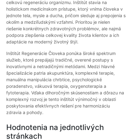
celkovú regeneráciu organizmu. Inštitút stavia na
holistickom medicínskom prístupe, ktorý vníma človeka v
jednote tela, mysle a ducha, pričom sleduje aj prepojenia s
okolím a medziľudskými vzťahmi. Prioritou je nielen
riešenie konkrétnych zdravotných problémov, ale najmä
podpora zlepšenia celkovej kvality života klientov a ich
adaptácie na moderný životný štýl.
Inštitút Regenerácie Človeka ponúka široké spektrum
služieb, ktoré prepájajú tradičné, overené postupy s
inovatívnymi a netradičnými metódami. Medzi hlavné
špecializácie patria akupunktúra, komplexné terapie,
manuálna manipulácia chrbtice, psychologické
poradenstvo, vákuová terapia, oxygenoterapia a
fytoterapia. Vďaka dlhoročným skúsenostiam a dôrazu na
komplexný rozvoj je tento inštitút výnimočný v oblasti
poskytovania efektívnych riešení pre harmonizáciu
zdravia a pohody.
Hodnotenia na jednotlivých
stránkach