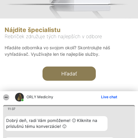
Nájdite špecialistu
Rebríček združuje tých najlepších v odbore
Hľadáte odborníka vo svojom okolí? Skontrolujte náš
vyhľadávač. Využívajte len tie najlepšie služby.
Hľadať
ORLY Medicíny
Live chat
11:37
Organizátor hodnotenia
Hodnotenie
Kontakt
Dobrý deň, radi Vám pomôžeme! 🙂 Kliknite na
Bright Side Solutions sp. z o.
Laureáti
Kontakt
príslušnú tému konverzácie! 🙂
o. sp. k.
Lista
ul. Ruska 22
wszystkich
Wrocław 50-079
Laureatów