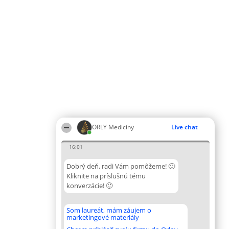
ORLY Medicíny
Live chat
16:01
Dobrý deň, radi Vám pomôžeme! 🙂
Kliknite na príslušnú tému
konverzácie! 🙂
Som laureát, mám záujem o
marketingové materiály