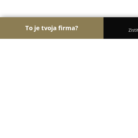
To je tvoja firma?
Zist
Orly Medicíny
Lekárne, Gynekológia, ORL - Brati
Jardin de Beauté
10
(68)
Bratislava, Záhradnícka 29