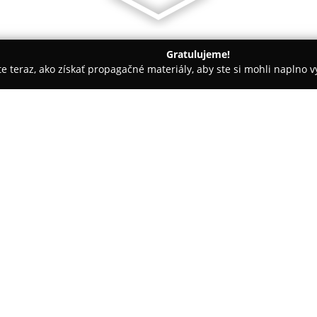
Gratulujeme!
ite teraz, ako získať propagačné materiály, aby ste si mohli naplno 
slava
Jardin de Beauté
O spoločnosti:
V centre Bratislavy, na Záhradní
exkluzívne Medical Spa spájajúc
procedúrami. Tento jedinečný p
filozofiou je spájanie odbornos
prístupom, a starostlivosti s 
klienta.
Zariadenie poskytuje prémiové 