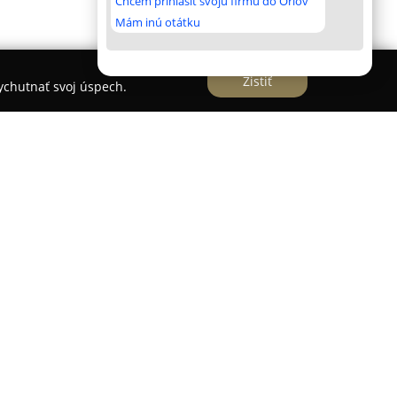
Chcem prihlásiť svoju firmu do Orlov
Mám inú otátku
Zistiť
vychutnať svoj úspech.
ckej 29, sídli
Jardin de Beauté
, ktorý predstavuje
e zdravotnú starostlivosť s estetickými
riestor ponúka viac než len bežnú kliniku; jeho
ti s estetikou, technologických inovácií s osobným
rešpektovaním individuálnych potrieb každého
neinvazívne ošetrenia so zreteľnými a