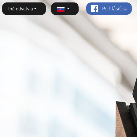
Prihlásiť sa
Iné odvetvia