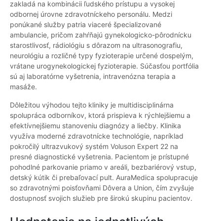
zakladá na kombinácii ľudského prístupu a vysokej
odbornej úrovne zdravotníckeho personálu. Medzi
ponúkané služby patria viaceré špecializované
ambulancie, pričom zahŕňajú gynekologicko-pôrodnícku
starostlivosť, rádiológiu s dôrazom na ultrasonografiu,
neurológiu a rozličné typy fyzioterapie určené dospelým,
vrátane urogynekologickej fyzioterapie. Súčasťou portfólia
sú aj laboratórne vyšetrenia, intravenózna terapia a
masáže.
Dôležitou výhodou tejto kliniky je multidisciplinárna
spolupráca odborníkov, ktorá prispieva k rýchlejšiemu a
efektívnejšiemu stanoveniu diagnózy a liečby. Klinika
využíva moderné zdravotnícke technológie, napríklad
pokročilý ultrazvukový systém Voluson Expert 22 na
presné diagnostické vyšetrenia. Pacientom je prístupné
pohodlné parkovanie priamo v areáli, bezbariérový vstup,
detský kútik či prebaľovací pult. AuraMedica spolupracuje
so zdravotnými poisťovňami Dôvera a Union, čím zvyšuje
dostupnosť svojich služieb pre širokú skupinu pacientov.