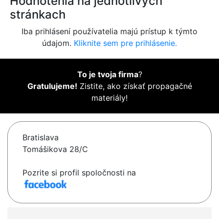
Hodnotenia na jednotlivých
stránkach
Iba prihlásení používatelia majú prístup k týmto
údajom.
Kliknite sem pre prihlásenie.
To je tvoja firma
?
Gratulujeme!
Zistite, ako získať propagačné
materiály!
Bratislava
Tomášikova 28/C
Pozrite si profil spoločnosti na