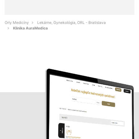
Orly Medicíny
Lekárne, Gynekológia, ORL - Bratislava
Klinika AuraMedica