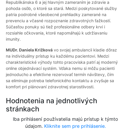
Republikánska 6 a jej hlavným zameraním je zdravie a
pohoda osôb, o ktoré sa stará. Medzi poskytované služby
patria podrobné všeobecné prehliadky zamerané na
prevenciu a včasné rozpoznanie zdravotných ťažkostí.
Súčasťou ponuky sú tiež profesionálne odbery krvi i
rozsiahle očkovania, ktoré napomáhajú k udržiavaniu
imunity.
MUDr. Daniela Križková
vo svojej ambulancii kladie dôraz
na individuálny prístup ku každému pacientovi. Medzi
charakteristické výhody tohto pracoviska patrí aj moderný
online objednávací systém. Vďaka nemu si môžu pacienti
jednoducho a efektívne rezervovať termín návštevy, čím
sa eliminuje potreba telefonického kontaktu a zvyšuje sa
komfort pri plánovaní zdravotnej starostlivosti.
Hodnotenia na jednotlivých
stránkach
Iba prihlásení používatelia majú prístup k týmto
údajom.
Kliknite sem pre prihlásenie.