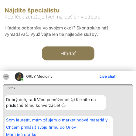
Nájdite špecialistu
Rebríček združuje tých najlepších v odbore
Hľadáte odborníka vo svojom okolí? Skontrolujte náš
vyhľadávač. Využívajte len tie najlepšie služby.
Hľadať
ORLY Medicíny
Live chat
00:17
Organizátor hodnotenia
Hodnotenie
Kontakt
Dobrý deň, radi Vám pomôžeme! 🙂 Kliknite na
Bright Side Solutions sp. z o.
Laureáti
Kontakt
príslušnú tému konverzácie! 🙂
o. sp. k.
Lista
ul. Ruska 22
wszystkich
Wrocław 50-079
Laureatów
Som laureát, mám záujem o marketingové materiály
KRS 0000749100 | Regon
Podmienky
381313360 | NIP 8943132676
Obchodné
Chcem prihlásiť svoju firmu do Orlov
+48 508 492 400
podmienky
Mám inú otátku
Zásady