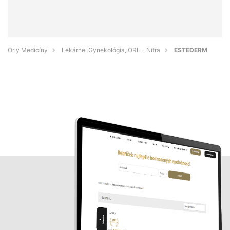
Orly Medicíny
Lekárne, Gynekológia, ORL - Nitra
ESTEDERM