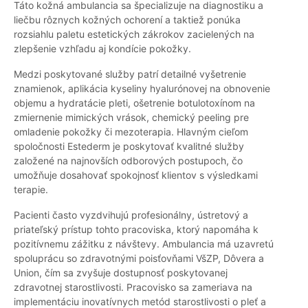
Táto kožná ambulancia sa špecializuje na diagnostiku a
liečbu rôznych kožných ochorení a taktiež ponúka
rozsiahlu paletu estetických zákrokov zacielených na
zlepšenie vzhľadu aj kondície pokožky.
Medzi poskytované služby patrí detailné vyšetrenie
znamienok, aplikácia kyseliny hyalurónovej na obnovenie
objemu a hydratácie pleti, ošetrenie botulotoxínom na
zmiernenie mimických vrások, chemický peeling pre
omladenie pokožky či mezoterapia. Hlavným cieľom
spoločnosti Estederm je poskytovať kvalitné služby
založené na najnovších odborových postupoch, čo
umožňuje dosahovať spokojnosť klientov s výsledkami
terapie.
Pacienti často vyzdvihujú profesionálny, ústretový a
priateľský prístup tohto pracoviska, ktorý napomáha k
pozitívnemu zážitku z návštevy. Ambulancia má uzavretú
spoluprácu so zdravotnými poisťovňami VšZP, Dôvera a
Union, čím sa zvyšuje dostupnosť poskytovanej
zdravotnej starostlivosti. Pracovisko sa zameriava na
implementáciu inovatívnych metód starostlivosti o pleť a