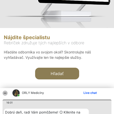
Nájdite špecialistu
Rebríček združuje tých najlepších v odbore
Hľadáte odborníka vo svojom okolí? Skontrolujte náš
vyhľadávač. Využívajte len tie najlepšie služby.
Hľadať
ORLY Medicíny
Live chat
16:01
Organizátor hodnotenia
Hodnotenie
Kontakt
Dobrý deň, radi Vám pomôžeme! 🙂 Kliknite na