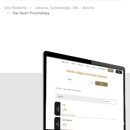
Orly Medicíny
Lekárne, Gynekológia, ORL - Brezno
Top Sport Psychology