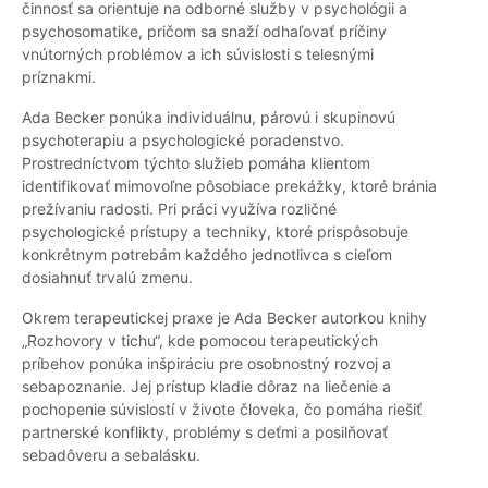
činnosť sa orientuje na odborné služby v psychológii a
psychosomatike, pričom sa snaží odhaľovať príčiny
vnútorných problémov a ich súvislosti s telesnými
príznakmi.
Ada Becker ponúka individuálnu, párovú i skupinovú
psychoterapiu a psychologické poradenstvo.
Prostredníctvom týchto služieb pomáha klientom
identifikovať mimovoľne pôsobiace prekážky, ktoré bránia
prežívaniu radosti. Pri práci využíva rozličné
psychologické prístupy a techniky, ktoré prispôsobuje
konkrétnym potrebám každého jednotlivca s cieľom
dosiahnuť trvalú zmenu.
Okrem terapeutickej praxe je Ada Becker autorkou knihy
„Rozhovory v tichu“, kde pomocou terapeutických
príbehov ponúka inšpiráciu pre osobnostný rozvoj a
sebapoznanie. Jej prístup kladie dôraz na liečenie a
pochopenie súvislostí v živote človeka, čo pomáha riešiť
partnerské konflikty, problémy s deťmi a posilňovať
sebadôveru a sebalásku.