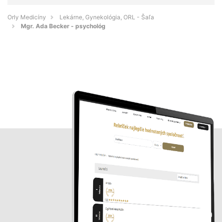
Orly Medicíny
Lekárne, Gynekológia, ORL - Šaľa
Mgr. Ada Becker - psychológ