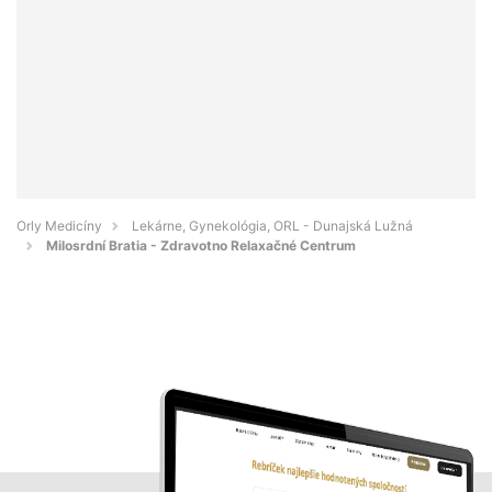
Orly Medicíny
Lekárne, Gynekológia, ORL - Dunajská Lužná
Milosrdní Bratia - Zdravotno Relaxačné Centrum