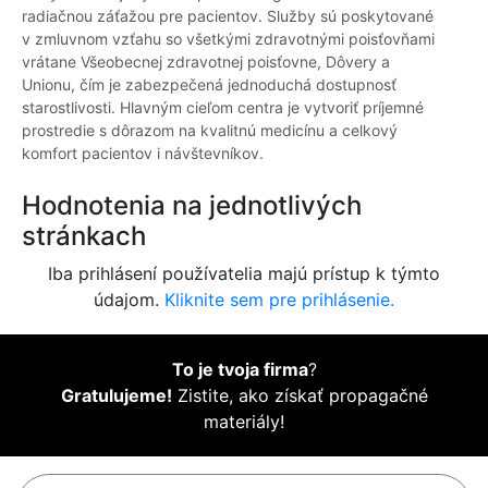
radiačnou záťažou pre pacientov. Služby sú poskytované
v zmluvnom vzťahu so všetkými zdravotnými poisťovňami
vrátane Všeobecnej zdravotnej poisťovne, Dôvery a
Unionu, čím je zabezpečená jednoduchá dostupnosť
starostlivosti. Hlavným cieľom centra je vytvoriť príjemné
prostredie s dôrazom na kvalitnú medicínu a celkový
komfort pacientov i návštevníkov.
Hodnotenia na jednotlivých
stránkach
Iba prihlásení používatelia majú prístup k týmto
údajom.
Kliknite sem pre prihlásenie.
To je tvoja firma
?
Gratulujeme!
Zistite, ako získať propagačné
materiály!