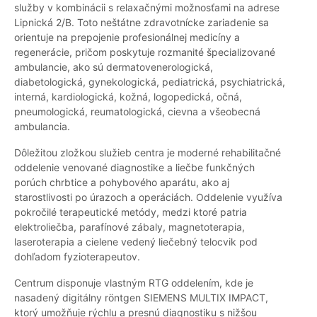
služby v kombinácii s relaxačnými možnosťami na adrese
Lipnická 2/B. Toto neštátne zdravotnícke zariadenie sa
orientuje na prepojenie profesionálnej medicíny a
regenerácie, pričom poskytuje rozmanité špecializované
ambulancie, ako sú dermatovenerologická,
diabetologická, gynekologická, pediatrická, psychiatrická,
interná, kardiologická, kožná, logopedická, očná,
pneumologická, reumatologická, cievna a všeobecná
ambulancia.
Dôležitou zložkou služieb centra je moderné rehabilitačné
oddelenie venované diagnostike a liečbe funkčných
porúch chrbtice a pohybového aparátu, ako aj
starostlivosti po úrazoch a operáciách. Oddelenie využíva
pokročilé terapeutické metódy, medzi ktoré patria
elektroliečba, parafínové zábaly, magnetoterapia,
laseroterapia a cielene vedený liečebný telocvik pod
dohľadom fyzioterapeutov.
Centrum disponuje vlastným RTG oddelením, kde je
nasadený digitálny röntgen SIEMENS MULTIX IMPACT,
ktorý umožňuje rýchlu a presnú diagnostiku s nižšou