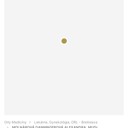
Orly Medicíny
Lekárne, Gynekológia, ORL - Bratislava
MOLNÁROVÁ DANNINGEROVÁ ALEXANDRA, MUDr.