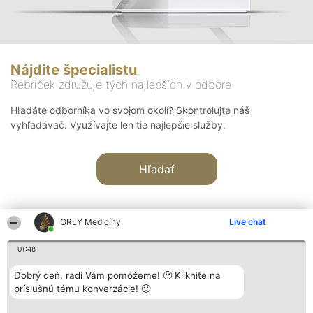
Nájdite špecialistu
Rebríček združuje tých najlepších v odbore
Hľadáte odborníka vo svojom okolí? Skontrolujte náš
vyhľadávač. Využívajte len tie najlepšie služby.
Hľadať
ORLY Medicíny
Live chat
01:48
Organizátor hodnotenia
Hodnotenie
Kontakt
Dobrý deň, radi Vám pomôžeme! 🙂 Kliknite na
Bright Side Solutions sp. z o.
Laureáti
Kontakt
príslušnú tému konverzácie! 🙂
o. sp. k.
Lista
ul. Ruska 22
wszystkich