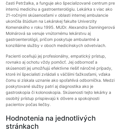
časti Petržalka, a funguje ako špecializované centrum pre
internú medicínu a gastroenterológiu. Lekárka s viac ako
21-ročnými skúsenosťami v oblasti internej ambulancie
ukončila štúdium na Lekárskej fakulte Univerzity
Komenského v roku 1995. MUDr. Alexandra Danningerová
Molnárová sa venuje vnútornému lekárstvu aj
gastroenterológii, pričom poskytuje ambulantné a
konziliárne služby v oboch medicínskych odvetviach.
Pacienti oceňujú jej profesionálny, empatický prístup,
rovnako aj ochotu vždy pomôcť. Jej odbornosť a
skúsenosti jej umožňujú efektívne riešiť náročné prípady,
ktoré iní špecialisti zvládali s väčšími ťažkosťami, vďaka
čomu si získala uznanie ako spoľahlivá odborníčka. Medzi
poskytované služby patrí aj diagnostika ako je
gastroskopia či kolonoskopia. Skúsenosti tejto lekárky a
osobitý prístup prispievajú k dôvere a spokojnosti
pacientov počas liečby.
Hodnotenia na jednotlivých
stránkach