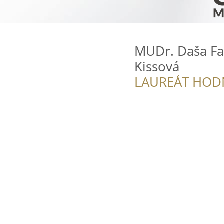
MUDr. Daša Fal
Kissová
LAUREÁT HOD