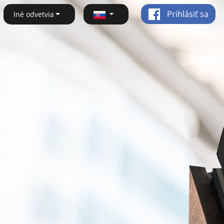
Prihlásiť sa
Iné odvetvia