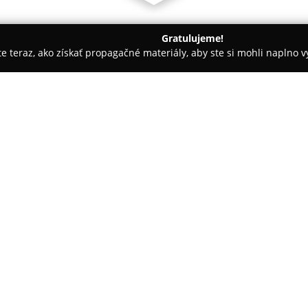
Gratulujeme!
ite teraz, ako získať propagačné materiály, aby ste si mohli naplno 
e
MUDr. Daša Falisová, MUDr., Žofia Kissová
Kissová
O spoločnosti:
Ambulancia
MUDr. Daše Faliso
Košíc na adrese Tatranská 1232
ambulancia poskytuje komplexn
detských a dorastových pacien
zdravého vývoja. Obidve lekárk
pediatrie a venujú sa starostli
dospievania s individuálnym p
Základnou úlohou ambulancie j