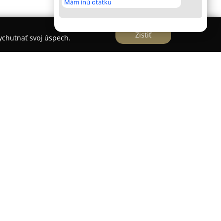
Mám inú otátku
Zistiť
vychutnať svoj úspech.
vej a MUDr. Žofie Kissovej
sa nachádza v centre
/25, v mestskej časti Staré Mesto. Táto
ú všeobecnú zdravotnú starostlivosť pre
tov, pričom kladie dôraz na prevenciu a podporu
y disponujú rozsiahlymi skúsenosťami v oblasti
vosti o deti od narodenia až po obdobie
rístupom ku každému pacientovi.
e vytvárať bezpečné prostredie pre deti a