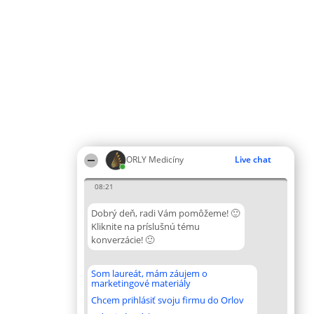
ORLY Medicíny
Live chat
08:21
Dobrý deň, radi Vám pomôžeme! 🙂
Kliknite na príslušnú tému
konverzácie! 🙂
Som laureát, mám záujem o
marketingové materiály
Chcem prihlásiť svoju firmu do Orlov