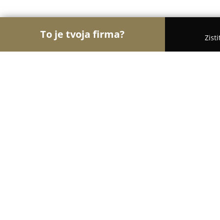
To je tvoja firma?
Zist
Orly Medicíny
Lekárne, Gynekológia, ORL - Košic
MUDr. Daša Falisová, MUDr., Žofia 
8.7
(20)
Košice, Tatranská 1232/25
Zobraziť telefónne číslo