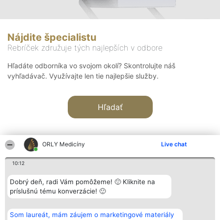
Nájdite špecialistu
Rebríček združuje tých najlepších v odbore
Hľadáte odborníka vo svojom okolí? Skontrolujte náš
vyhľadávač. Využívajte len tie najlepšie služby.
Hľadať
ORLY Medicíny
Live chat
10:12
Organizátor hodnotenia
Hodnotenie
Kontakt
Dobrý deň, radi Vám pomôžeme! 🙂 Kliknite na
Bright Side Solutions sp. z o.
Laureáti
Kontakt
príslušnú tému konverzácie! 🙂
o. sp. k.
Lista
ul. Ruska 22
wszystkich
Wrocław 50-079
Laureatów
Som laureát, mám záujem o marketingové materiály
KRS 0000749100 | Regon
Podmienky