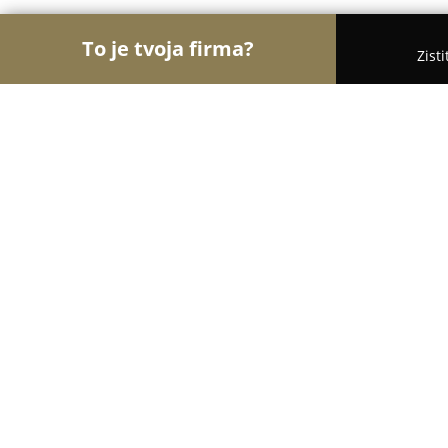
To je tvoja firma?
Zist
Orly Medicíny
Lekárne, Gynekológia, ORL - Mala
MUDr. Marián Haramia
8.4
(22)
Malacky , Duklianskych hrdinov 34A
Zobraziť telefónne číslo