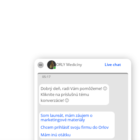
ORLY Medicíny
Live chat
05:17
Dobrý deň, radi Vám pomôžeme! 🙂
Kliknite na príslušnú tému
konverzácie! 🙂
Som laureát, mám záujem o
marketingové materiály
Chcem prihlásiť svoju firmu do Orlov
Mám inú otátku