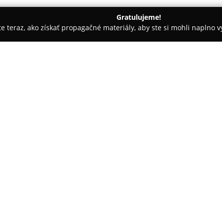
Gratulujeme!
ite teraz, ako získať propagačné materiály, aby ste si mohli naplno 
cky
MUDr. Marián Haramia
O spoločnosti:
Chirurgická ambulancia
MUDr.
hrdinov v Malackách sa orientu
starostlivosti v oblasti chirur
odborné vyšetrenia aj ošetreni
rámci ambulantnej chirurgie.
Pod vedením MUDr. Mariána Har
s akútnymi i chronickými zdrav
odbornosť i ľudský prístup. V 
pooperačné vyšetrenia, ako aj p