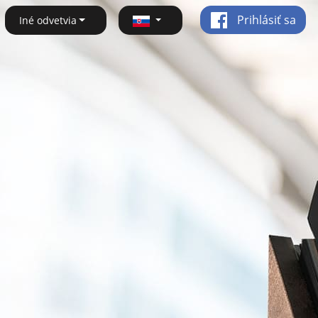
Prihlásiť sa
Iné odvetvia