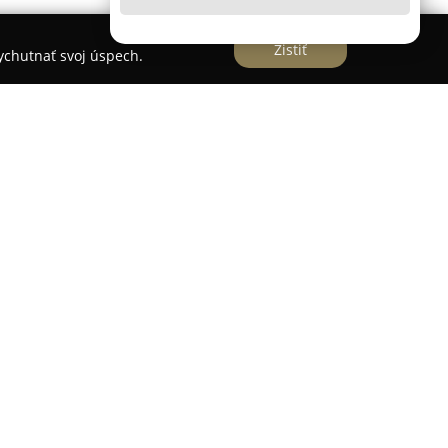
Zistiť
vychutnať svoj úspech.
 Marián Haramia
sídliaca na Ulici Duklianskych
je na poskytovanie širokej a komplexnej
gie. Služby ambulancie zahŕňajú kompletné
a, určené pre dospelých i detských pacientov v
amiu je zabezpečená starostlivosť o pacientov
otnými ťažkosťami, pričom dôraz sa kladie na
portfóliu poskytovaných služieb sú predoperačné a
recízne realizované chirurgické zákroky. Zvláštna