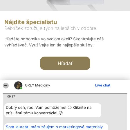
Nájdite špecialistu
Rebríček združuje tých najlepších v odbore
Hľadáte odborníka vo svojom okolí? Skontrolujte náš
vyhľadávač. Využívajte len tie najlepšie služby.
Hľadať
ORLY Medicíny
Live chat
09:37
Organizátor hodnotenia
Hodnotenie
Kontakt
Dobrý deň, radi Vám pomôžeme! 🙂 Kliknite na
Bright Side Solutions sp. z o.
Laureáti
Kontakt
príslušnú tému konverzácie! 🙂
o. sp. k.
Lista
ul. Ruska 22
wszystkich
Wrocław 50-079
Laureatów
Som laureát, mám záujem o marketingové materiály
KRS 0000749100 | Regon
Podmienky