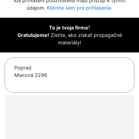
Iba prihlásení používatelia majú prístup k týmto
údajom.
Kliknite sem pre prihlásenie.
To je tvoja firma
?
Gratulujeme!
Zistite, ako získať propagačné
materiály!
Poprad
Mierová 2296