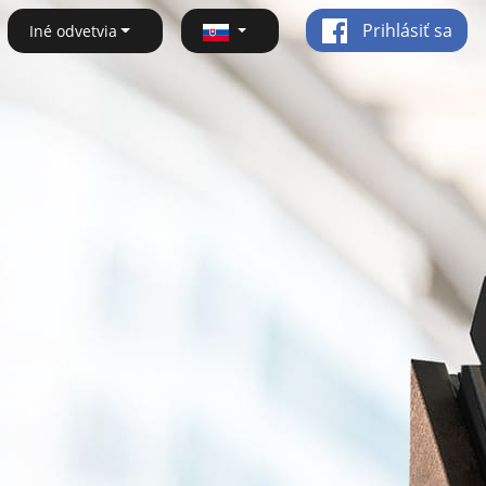
Prihlásiť sa
Iné odvetvia