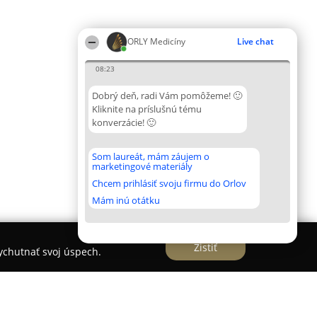
ORLY Medicíny
Live chat
08:23
Dobrý deň, radi Vám pomôžeme! 🙂
Kliknite na príslušnú tému
konverzácie! 🙂
Som laureát, mám záujem o
marketingové materiály
Chcem prihlásiť svoju firmu do Orlov
Mám inú otátku
Zistiť
vychutnať svoj úspech.