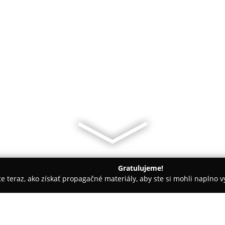
Gratulujeme!
ite teraz, ako získať propagačné materiály, aby ste si mohli naplno 
ske
MUDr. Miroslava Korekáčová