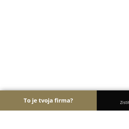
To je tvoja firma?
Zist
Orly Medicíny
Lekárne, Gynekológia, ORL - Stráž