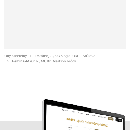
Orly Medicíny
Lekárne, Gynekológia, ORL - Štúrovo
Femina-M s.r.o., MUDr. Martin Korčok