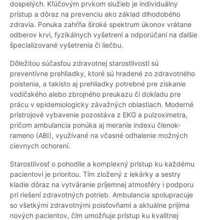
dospelých. Kľúčovým prvkom služieb je individuálny
prístup a dôraz na prevenciu ako základ dlhodobého
zdravia. Ponuka zahŕňa široké spektrum úkonov vrátane
odberov krvi, fyzikálnych vyšetrení a odporúčaní na ďalšie
špecializované vyšetrenia či liečbu.
Dôležitou súčasťou zdravotnej starostlivosti sú
preventívne prehliadky, ktoré sú hradené zo zdravotného
poistenia, a takisto aj prehliadky potrebné pre získanie
vodičského alebo zbrojného preukazu či dokladu pre
prácu v epidemiologicky závažných oblastiach. Moderné
prístrojové vybavenie pozostáva z EKG a pulzoximetra,
pričom ambulancia ponúka aj meranie indexu členok-
rameno (ABI), využívané na včasné odhalenie možných
cievnych ochorení.
Starostlivosť o pohodlie a komplexný prístup ku každému
pacientovi je prioritou. Tím zložený z lekárky a sestry
kladie dôraz na vytváranie príjemnej atmosféry i podporu
pri riešení zdravotných potrieb. Ambulancia spolupracuje
so všetkými zdravotnými poisťovňami a aktuálne prijíma
nových pacientov, čím umožňuje prístup ku kvalitnej