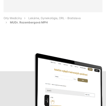
Orly Medicíny
Lekárne, Gynekológia, ORL - Bratislava
MUDr. Rozembergová MPH