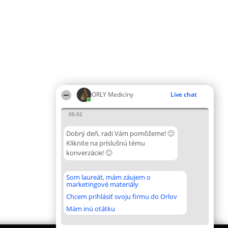
ORLY Medicíny
Live chat
05:02
Dobrý deň, radi Vám pomôžeme! 🙂
Kliknite na príslušnú tému
konverzácie! 🙂
Som laureát, mám záujem o
marketingové materiály
Chcem prihlásiť svoju firmu do Orlov
Mám inú otátku