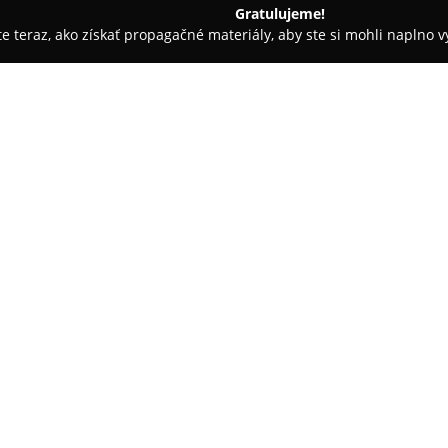
Gratulujeme!
ite teraz, ako získať propagačné materiály, aby ste si mohli naplno 
slava
MUDr. Vladimír Michalka
O spoločnosti:
MUDr. Vladimír Michalka
je z
zameraná na starostlivosť o dos
Ružinov na Kvačalovej ulici čís
oblasti primárnej zdravotnej st
zameraných na udržanie a zlep
K ponúkaným službám patrí pre
akútnych i chronických zdravo
pravidelných prehliadok a očk
potrebných liekov. Prístup MUD
pre dôslednosť v diagnostike, v