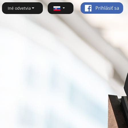
Prihlásiť sa
Iné odvetvia