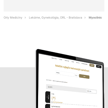
Orly Medicíny
Lekárne, Gynekológia, ORL - Bratislava
Myoclinic