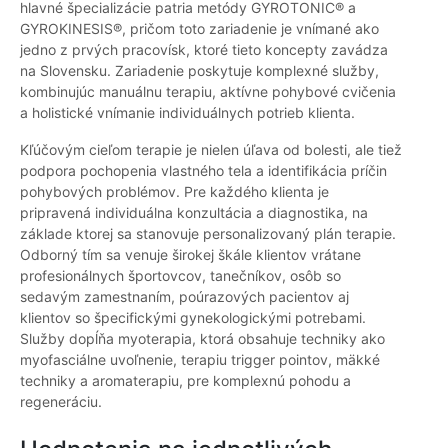
hlavné špecializácie patria metódy GYROTONIC® a
GYROKINESIS®, pričom toto zariadenie je vnímané ako
jedno z prvých pracovísk, ktoré tieto koncepty zavádza
na Slovensku. Zariadenie poskytuje komplexné služby,
kombinujúc manuálnu terapiu, aktívne pohybové cvičenia
a holistické vnímanie individuálnych potrieb klienta.
Kľúčovým cieľom terapie je nielen úľava od bolesti, ale tiež
podpora pochopenia vlastného tela a identifikácia príčin
pohybových problémov. Pre každého klienta je
pripravená individuálna konzultácia a diagnostika, na
základe ktorej sa stanovuje personalizovaný plán terapie.
Odborný tím sa venuje širokej škále klientov vrátane
profesionálnych športovcov, tanečníkov, osôb so
sedavým zamestnaním, poúrazových pacientov aj
klientov so špecifickými gynekologickými potrebami.
Služby dopĺňa myoterapia, ktorá obsahuje techniky ako
myofasciálne uvoľnenie, terapiu trigger pointov, mäkké
techniky a aromaterapiu, pre komplexnú pohodu a
regeneráciu.