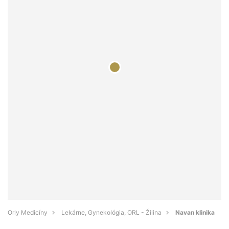
Orly Medicíny
Lekárne, Gynekológia, ORL - Žilina
Navan klinika