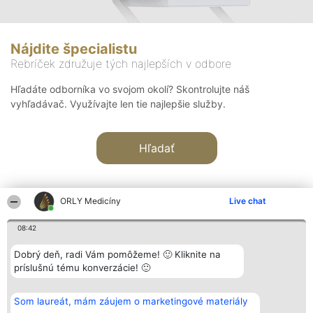
Nájdite špecialistu
Rebríček združuje tých najlepších v odbore
Hľadáte odborníka vo svojom okolí? Skontrolujte náš
vyhľadávač. Využívajte len tie najlepšie služby.
Hľadať
ORLY Medicíny
Live chat
08:42
Organizátor hodnotenia
Hodnotenie
Kontakt
Dobrý deň, radi Vám pomôžeme! 🙂 Kliknite na
Bright Side Solutions sp. z o.
Laureáti
Kontakt
príslušnú tému konverzácie! 🙂
o. sp. k.
Lista
ul. Ruska 22
wszystkich
Wrocław 50-079
Laureatów
Som laureát, mám záujem o marketingové materiály
KRS 0000749100 | Regon
Podmienky