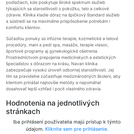
podlažiach, kde poskytuje široké spektrum služieb
týkajúcich sa starostlivosti o pokožku, telo a celkové
zdravie. Klinika kladie dôraz na špičkový štandard služieb
a sústredí sa na maximálne prispôsobenie potrebám i
komfortu klientov.
Súčasťou ponuky sú infúzne terapie, kozmetické a telové
procedúry, mani a pedi spa, masáže, terapie vlasov,
športové programy aj gynekologické ošetrenia.
Prostredníctvom prepojenia medicínskych a estetických
špecialistov s dôrazom na krásu, Navan klinika
zabezpečuje vysokú úroveň odbornej starostlivosti. Jej
tím sa pravidelne zúčastňuje medzinárodných školení, aby
klientom prinášal najnovšie metódy a napomáhal
dosahovať lepší vzhľad i pocit vlastného zdravia.
Hodnotenia na jednotlivých
stránkach
Iba prihlásení používatelia majú prístup k týmto
údajom.
Kliknite sem pre prihlásenie.