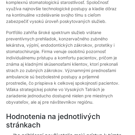
komplexnú stomatologickú starostlivosť. Spoločnosť
využíva najnovšie technologické postupy a kladie dôraz
na kontinuálne vzdelávanie svojho tímu s cieľom
zabezpečiť vysokú úroveň poskytovaných služieb.
Portfólio zahŕňa široké spektrum služieb vrátane
preventívnych prehliadok, konzervačného zubného
lekárstva, výplní, endodontických zákrokov, protetiky i
stomatochirurgie. Firma venuje osobitnú pozornosť
individuálnemu prístupu a komfortu pacientov, pričom je
známa aj kladnými skúsenosťami klientov, ktorí prekonali
strach zo zubných zákrokov. Významnými prednosťami
ambulancie sú bezbolestné postupy a príjemné
prostredie, čo prispieva k celkovej spokojnosti pacientov.
Vďaka strategickej polohe vo Vysokých Tatrách je
zariadenie jednoducho dostupné nielen pre miestnych
obyvateľov, ale aj pre návštevníkov regiónu.
Hodnotenia na jednotlivých
stránkach