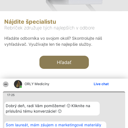
Nájdite špecialistu
Rebríček združuje tých najlepších v odbore
Hľadáte odborníka vo svojom okolí? Skontrolujte náš
vyhľadávač. Využívajte len tie najlepšie služby.
Hľadať
ORLY Medicíny
Live chat
17:25
Organizátor hodnotenia
Hodnotenie
Kontakt
Dobrý deň, radi Vám pomôžeme! 🙂 Kliknite na
Bright Side Solutions sp. z o.
Laureáti
Kontakt
príslušnú tému konverzácie! 🙂
o. sp. k.
Lista
ul. Ruska 22
wszystkich
Wrocław 50-079
Laureatów
Som laureát, mám záujem o marketingové materiály
KRS 0000749100 | Regon
Podmienky