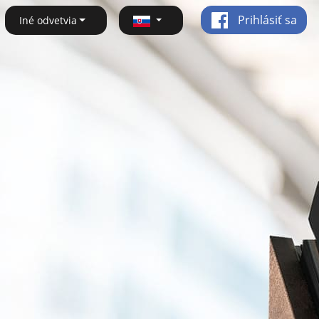
Prihlásiť sa
Iné odvetvia