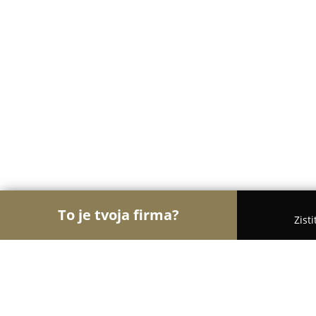
To je tvoja firma?
Zist
Orly Medicíny
Lekárne, Gynekológia, ORL - Brati