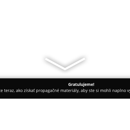
Gratulujeme!
ite teraz, ako získať propagačné materiály, aby ste si mohli naplno 
slava
ORL Ambulancia, Načúvacie prístroje a Audiometria