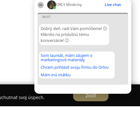
ORLY Medicíny
Live chat
06:07
Dobrý deň, radi Vám pomôžeme! 🙂
Kliknite na príslušnú tému
konverzácie! 🙂
Som laureát, mám záujem o
marketingové materiály
Chcem prihlásiť svoju firmu do Orlov
Mám inú otátku
Zistiť
vychutnať svoj úspech.