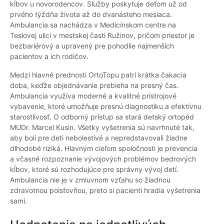
kĺbov u novorodencov. Služby poskytuje deťom už od
prvého týždňa života až do dvanásteho mesiaca.
Ambulancia sa nachádza v Medicínskom centre na
Teslovej ulici v mestskej časti Ružinov, pričom priestor je
bezbariérový a upravený pre pohodlie najmenších
pacientov a ich rodičov.
Medzi hlavné prednosti OrtoTopu patrí krátka čakacia
doba, keďže objednávanie prebieha na presný čas.
Ambulancia využíva moderné a kvalitné prístrojové
vybavenie, ktoré umožňuje presnú diagnostiku a efektívnu
starostlivosť. O odborný prístup sa stará detský ortopéd
MUDr. Marcel Kusin. Všetky vyšetrenia sú navrhnuté tak,
aby boli pre deti nebolestivé a nepredstavovali žiadne
dlhodobé riziká. Hlavným cieľom spoločnosti je prevencia
a včasné rozpoznanie vývojových problémov bedrových
kĺbov, ktoré sú rozhodujúce pre správny vývoj detí.
Ambulancia nie je v zmluvnom vzťahu so žiadnou
zdravotnou poisťovňou, preto si pacienti hradia vyšetrenia
sami.