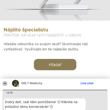
Nájdite špecialistu
Rebríček združuje tých najlepších v odbore
Hľadáte odborníka vo svojom okolí? Skontrolujte náš
vyhľadávač. Využívajte len tie najlepšie služby.
Hľadať
ORLY Medicíny
Live chat
14:29
Organizátor hodnotenia
Hodnotenie
Kontakt
Dobrý deň, radi Vám pomôžeme! 🙂 Kliknite na
Bright Side Solutions sp. z o.
Laureáti
Kontakt
príslušnú tému konverzácie! 🙂
o. sp. k.
Lista