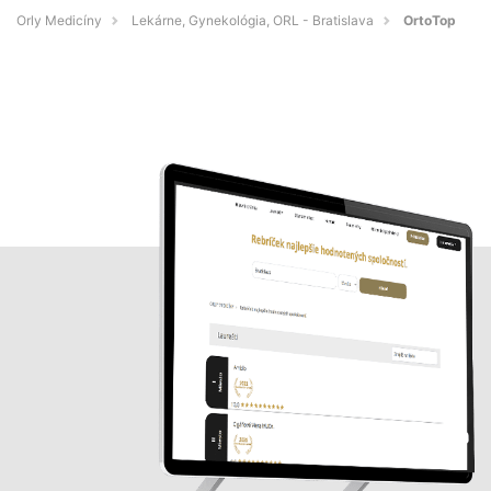
Orly Medicíny
Lekárne, Gynekológia, ORL - Bratislava
OrtoTop