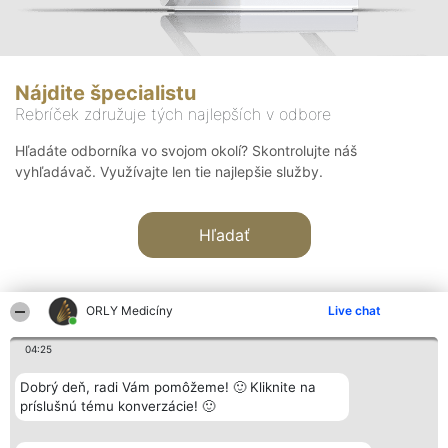
Nájdite špecialistu
Rebríček združuje tých najlepších v odbore
Hľadáte odborníka vo svojom okolí? Skontrolujte náš
vyhľadávač. Využívajte len tie najlepšie služby.
Hľadať
ORLY Medicíny
Live chat
04:25
Organizátor hodnotenia
Hodnotenie
Kontakt
Dobrý deň, radi Vám pomôžeme! 🙂 Kliknite na
Bright Side Solutions sp. z o.
Laureáti
Kontakt
príslušnú tému konverzácie! 🙂
o. sp. k.
Lista
ul. Ruska 22
wszystkich
Wrocław 50-079
Laureatów