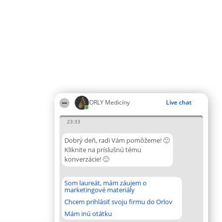
ORLY Medicíny
Live chat
23:33
Dobrý deň, radi Vám pomôžeme! 🙂
Kliknite na príslušnú tému
konverzácie! 🙂
Som laureát, mám záujem o
marketingové materiály
Chcem prihlásiť svoju firmu do Orlov
Mám inú otátku