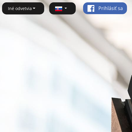
Prihlásiť sa
Iné odvetvia