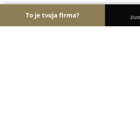
To je tvoja firma?
Zist
Orly Medicíny
Lekárne, Gynekológia, ORL - Žilina
PhysioClinic
8.8
(11)
Žilina, Zilina
Zobraziť telefónne číslo