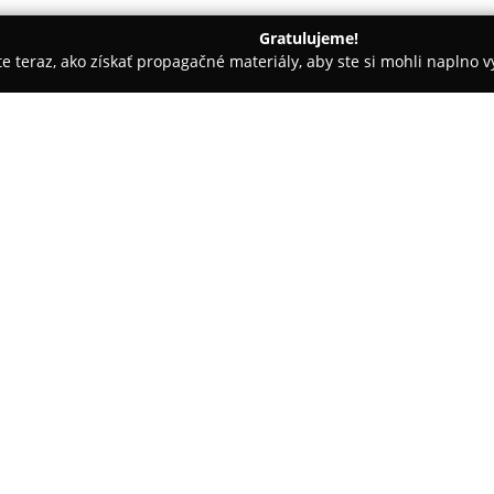
Gratulujeme!
ite teraz, ako získať propagačné materiály, aby ste si mohli naplno 
PhysioClinic
O spoločnosti:
PhysioClinic
pôsobí v Žiline a š
pracovný prístup je postavený 
ktoré zahŕňajú oblasti rehabilit
fyzikálnej terapie. Na adrese R
fyzioterapeutov, ktorý sa orien
klientov. Diagnostika pohybové
najvhodnejších terapeutických 
udržateľné zlepšenie zdravotn
Súčasťou poskytovaných služieb