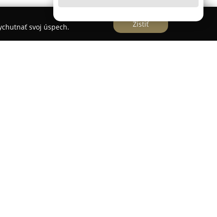
Zistiť
vychutnať svoj úspech.
pecializuje sa na fyzioterapeutické služby. Jej
na dôkladnom využití poznatkov z klinickej praxe,
ácie, ortopédie, úrazovej chirurgie, neurológie i
epubliky 1041/30 pôsobí tím kvalifikovaných
tuje na individuálne požiadavky jednotlivých
ho aparátu je pre nich základom pre voľbu
metód s cieľom dosiahnuť rýchle a trvalo
ého stavu.
 sú individuálna fyzioterapia, klasické masáže či