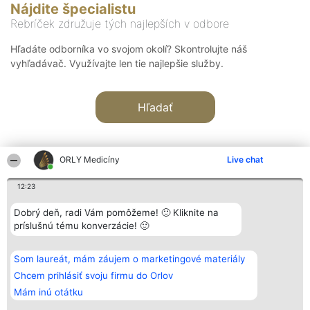
Nájdite špecialistu
Rebríček združuje tých najlepších v odbore
Hľadáte odborníka vo svojom okolí? Skontrolujte náš
vyhľadávač. Využívajte len tie najlepšie služby.
Hľadať
ORLY Medicíny
Live chat
12:23
Organizátor hodnotenia
Hodnotenie
Kontakt
Dobrý deň, radi Vám pomôžeme! 🙂 Kliknite na
Bright Side Solutions sp. z o.
Laureáti
Kontakt
príslušnú tému konverzácie! 🙂
o. sp. k.
Lista
ul. Ruska 22
wszystkich
Wrocław 50-079
Laureatów
Som laureát, mám záujem o marketingové materiály
KRS 0000749100 | Regon
Podmienky
381313360 | NIP 8943132676
Obchodné
Chcem prihlásiť svoju firmu do Orlov
+48 508 492 400
podmienky
Mám inú otátku
Zásady
ochrany