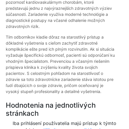
pozornosť kardiovaskulárnym chorobám, ktoré
predstavujú jednu z najvýraznejších zdravotných výziev
súčasnosti. Zariadenie využíva moderné technológie a
diagnostické postupy na včasné odhalenie možných
zdravotných rizík.
Tím odborníkov kladie dôraz na starostlivý prístup a
dôkladné vyšetrenia s cieľom zachytiť zdravotné
komplikácie ešte pred ich plným rozvinutím. Ak si situácia
vyžaduje špecifickú odbornosť, pacienti sú odporúčaní ku
vhodným špecialistom. Prevenciou a včasným riešením
prispieva klinika k zvýšeniu kvality života svojich
pacientov. S celostným pohľadom na starostlivosť o
zdravie sa toto zdravotnícke zariadenie stáva istotou pre
ľudí dbajúcich o svoje zdravie, pričom oceňovaný je
vysoký stupeň profesionality a detailné vyšetrenia.
Hodnotenia na jednotlivých
stránkach
Iba prihlásení používatelia majú prístup k týmto