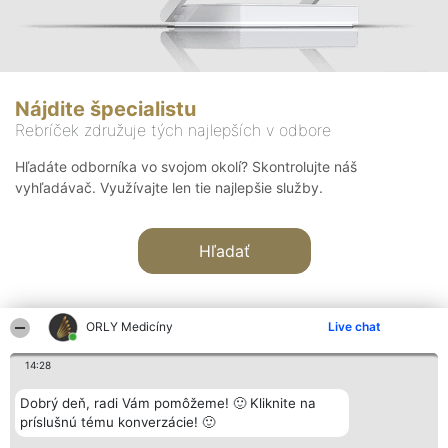
Nájdite špecialistu
Rebríček združuje tých najlepších v odbore
Hľadáte odborníka vo svojom okolí? Skontrolujte náš
vyhľadávač. Využívajte len tie najlepšie služby.
Hľadať
ORLY Medicíny
Live chat
14:28
Organizátor hodnotenia
Hodnotenie
Kontakt
Dobrý deň, radi Vám pomôžeme! 🙂 Kliknite na
Bright Side Solutions sp. z o.
Laureáti
Kontakt
príslušnú tému konverzácie! 🙂
o. sp. k.
Lista
ul. Ruska 22
wszystkich