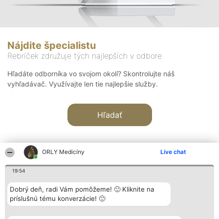
Nájdite špecialistu
Rebríček združuje tých najlepších v odbore
Hľadáte odborníka vo svojom okolí? Skontrolujte náš
vyhľadávač. Využívajte len tie najlepšie služby.
Hľadať
ORLY Medicíny
Live chat
19:54
Organizátor hodnotenia
Hodnotenie
Kontakt
Dobrý deň, radi Vám pomôžeme! 🙂 Kliknite na
Bright Side Solutions sp. z o.
Laureáti
Kontakt
príslušnú tému konverzácie! 🙂
o. sp. k.
Lista
ul. Ruska 22
wszystkich
Wrocław 50-079
Laureatów