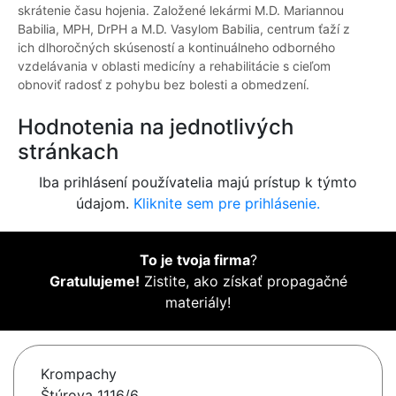
skrátenie času hojenia. Založené lekármi M.D. Mariannou
Babilia, MPH, DrPH a M.D. Vasylom Babilia, centrum ťaží z
ich dlhoročných skúseností a kontinuálneho odborného
vzdelávania v oblasti medicíny a rehabilitácie s cieľom
obnoviť radosť z pohybu bez bolesti a obmedzení.
Hodnotenia na jednotlivých
stránkach
Iba prihlásení používatelia majú prístup k týmto
údajom.
Kliknite sem pre prihlásenie.
To je tvoja firma
?
Gratulujeme!
Zistite, ako získať propagačné
materiály!
Krompachy
Štúrova 1116/6