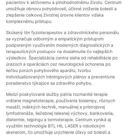
pacientov k aktívnemu a plnohodnotnému životu. Centrum
umožňuje obnovu pohyblivosti, účinné zníženie bolesti a
zlepšenie celkovej životnej úrovne klientov vďaka
komplexnému prístupu.
Skúsený tím fyzioterapeutov a zdravotníckeho personálu
sa vyznačuje odborným a empatickým prístupom
podporeným využívaním moderných diagnostických a
terapeutických postupov na dosiahnutie čo najlepších
výsledkov. Špecializácia centra siaha od rehabilitácie po
úrazoch a operáciách cez neurologické ochorenia po
liečbu porúch pohybového aparátu, tvorbu
individualizovaných tréningových plánov a preventívne
poradenstvo týkajúce sa zdravého pohybu.
Medzi poskytované služby patria rozmanité terapie
vrátane magnetoterapie, používania biolampy, rôznych
masáží, mäkkých techník, manuálnej a prístrojovej
lymfodrenáže, liečebnej telesnej výchovy, bankovania,
diatermie, tejpingu a termoterapie. Centrum vyniká aj
využitím technológie BTL HIL LASER s robotickým
skenerom, čo umožňuje urýchlenie úľavy od bolesti a