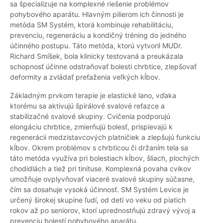
sa špecializuje na komplexné riešenie problémov
pohybového aparátu. Hlavným pilierom ich činnosti je
metóda SM Systém, ktorá kombinuje rehabilitáciu,
prevenciu, regeneráciu a kondičný tréning do jedného
účinného postupu. Táto metóda, ktorú vytvoril MUDr.
Richard Smíšek, bola klinicky testovaná a preukázala
schopnosť účinne odstraňovať bolesti chrbtice, zlepšovať
deformity a zvládať preťaženia veľkých kĺbov.
Základným prvkom terapie je elastické lano, vďaka
ktorému sa aktivujú špirálové svalové reťazce a
stabilizačné svalové skupiny. Cvičenia podporujú
elongáciu chrbtice, zmierňujú bolesť, prispievajú k
regenerácii medzistavcových platničiek a zlepšujú funkciu
kĺbov. Okrem problémov s chrbticou či držaním tela sa
táto metóda využíva pri bolestiach kĺbov, šliach, plochých
chodidlách a tiež pri tinituse. Komplexná povaha cvikov
umožňuje ovplyvňovať viaceré svalové skupiny súčasne,
čím sa dosahuje vysoká účinnosť. SM Systém Levice je
určený širokej skupine ľudí, od detí vo veku od piatich
rokov až po seniorov, ktorí uprednostňujú zdravý vývoj a
prevenciu bolestí pohybového aparátu.