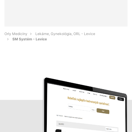
Orly Medicíny
Lekárne, Gynekológia, ORL - Levice
SM Systém - Levice