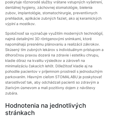
poskytuje rôznorodé služby vrátane vstupných vyšetrení,
dentálnej hygieny, záchovnej stomatológie, bielenia
zubov, implantológie, stomatochirurgie, preventívnych
prehliadok, aplikácie zubných faziet, ako aj keramických
výplní a mostíkov.
Spoločnosť sa vyznačuje využitím moderných technológií,
najmä detailnými 3D röntgenovými snímkami, ktoré
napomáhajú presnému plánovaniu a realizácii zákrokov.
Skúsený tím zubných lekárov s individuálnym prístupom a
dlhoročnou praxou dozerá na zdravie i estetiku chrupu,
kladie dôraz na kvalitu výsledkov a zároveň na
minimalizáciu čakacích lehôt. Dôležitosť kladie aj na
pohodlie pacientov v príjemnom prostredí s jednoduchým
parkovaním. Hlavným cieľom STOMALABU je poskytovať
starostlivosť tak, aby odchádzali pacienti so zdravým a
žiarivým úsmevom a mali pozitívny dojem z návštevy
zubára.
Hodnotenia na jednotlivých
stránkach