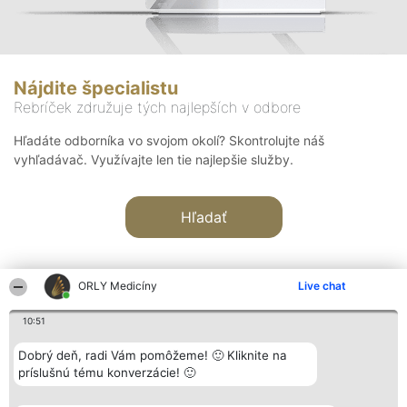
Nájdite špecialistu
Rebríček združuje tých najlepších v odbore
Hľadáte odborníka vo svojom okolí? Skontrolujte náš
vyhľadávač. Využívajte len tie najlepšie služby.
Hľadať
ORLY Medicíny
Live chat
10:51
Organizátor hodnotenia
Hodnotenie
Kontakt
Dobrý deň, radi Vám pomôžeme! 🙂 Kliknite na
Bright Side Solutions sp. z o.
Laureáti
Kontakt
príslušnú tému konverzácie! 🙂
o. sp. k.
Lista
ul. Ruska 22
wszystkich
Wrocław 50-079
Laureatów