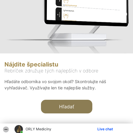
Nájdite špecialistu
Rebríček združuje tých najlepších v odbore
Hľadáte odborníka vo svojom okolí? Skontrolujte náš
vyhľadávač. Využívajte len tie najlepšie služby.
Hľadať
ORLY Medicíny
Live chat