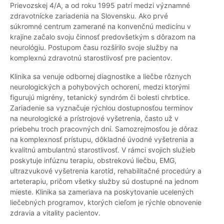
Prievozskej 4/A, a od roku 1995 patrí medzi významné
zdravotnícke zariadenia na Slovensku. Ako prvé
súkromné centrum zamerané na konvenčnú medicínu v
krajine začalo svoju činnosť predovšetkým s dôrazom na
neurológiu. Postupom času rozšírilo svoje služby na
komplexnú zdravotnú starostlivosť pre pacientov.
Klinika sa venuje odbornej diagnostike a liečbe rôznych
neurologických a pohybových ochorení, medzi ktorými
figurujú migrény, tetanický syndróm či bolesti chrbtice.
Zariadenie sa vyznačuje rýchlou dostupnosťou termínov
na neurologické a prístrojové vyšetrenia, často už v
priebehu troch pracovných dní. Samozrejmosťou je dôraz
na komplexnosť prístupu, dôkladné úvodné vyšetrenia a
kvalitnú ambulantnú starostlivosť. V rámci svojich služieb
poskytuje infúznu terapiu, obstrekovú liečbu, EMG,
ultrazvukové vyšetrenia karotíd, rehabilitačné procedúry a
arteterapiu, pričom všetky služby sú dostupné na jednom
mieste. Klinika sa zameriava na poskytovanie ucelených
liečebných programov, ktorých cieľom je rýchle obnovenie
zdravia a vitality pacientov.